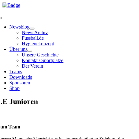
Zum
Inhalt
springen
Toggle
Navigation
Newsblog
News Archiv
Fussball.de
Hygienekonzept
Über uns
Unsere Geschichte
Kontakt / Sportplätze
Der Verein
Teams
Downloads
Sponsoren
Shop
1.E Junioren
um Team
nsere Mannschaft besteht aus leistungsorientierten Spielern, die