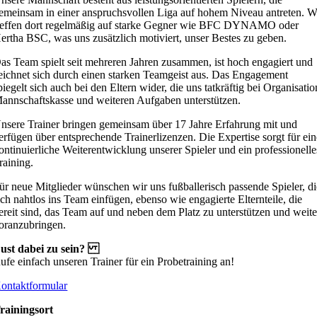
emeinsam in einer anspruchsvollen Liga auf hohem Niveau antreten. W
reffen dort regelmäßig auf starke Gegner wie BFC DYNAMO oder
ertha BSC, was uns zusätzlich motiviert, unser Bestes zu geben.
as Team spielt seit mehreren Jahren zusammen, ist hoch engagiert und
eichnet sich durch einen starken Teamgeist aus. Das Engagement
piegelt sich auch bei den Eltern wider, die uns tatkräftig bei Organisatio
annschaftskasse und weiteren Aufgaben unterstützen.
nsere Trainer bringen gemeinsam über 17 Jahre Erfahrung mit und
erfügen über entsprechende Trainerlizenzen. Die Expertise sorgt für ei
ontinuierliche Weiterentwicklung unserer Spieler und ein professionelle
raining.
ür neue Mitglieder wünschen wir uns fußballerisch passende Spieler, di
ich nahtlos ins Team einfügen, ebenso wie engagierte Elternteile, die
ereit sind, das Team auf und neben dem Platz zu unterstützen und weite
oranzubringen.
ust dabei zu sein?
ufe einfach unseren Trainer für ein Probetraining an!
ontaktformular
rainingsort