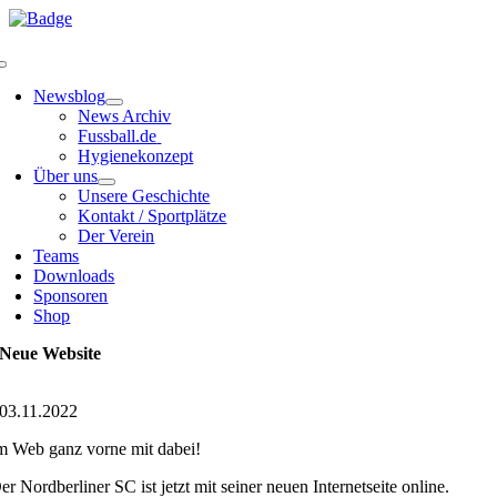
Zum
Inhalt
springen
Toggle
Navigation
Newsblog
News Archiv
Fussball.de
Hygienekonzept
Über uns
Unsere Geschichte
Kontakt / Sportplätze
Der Verein
Teams
Downloads
Sponsoren
Shop
Neue Website
03.11.2022
m Web ganz vorne mit dabei!
er Nordberliner SC ist jetzt mit seiner neuen Internetseite online.