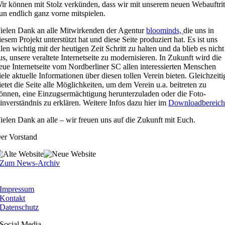
ir können mit Stolz verkünden, dass wir mit unserem neuen Webauftrit
un endlich ganz vorne mitspielen.
ielen Dank an alle Mitwirkenden der Agentur
bloominds,
die uns in
iesem Projekt unterstützt hat und diese Seite produziert hat. Es ist uns
llen wichtig mit der heutigen Zeit Schritt zu halten und da blieb es nicht
us, unsere veraltete Internetseite zu modernisieren. In Zukunft wird die
eue Internetseite vom Nordberliner SC allen interessierten Menschen
iele aktuelle Informationen über diesen tollen Verein bieten. Gleichzeiti
ietet die Seite alle Möglichkeiten, um dem Verein u.a. beitreten zu
önnen, eine Einzugsermächtigung herunterzuladen oder die Foto-
inverständnis zu erklären. Weitere Infos dazu hier im
Downloadbereich
ielen Dank an alle – wir freuen uns auf die Zukunft mit Euch.
er Vorstand
Zum News-Archiv
Impressum
Kontakt
Datenschutz
Social Media