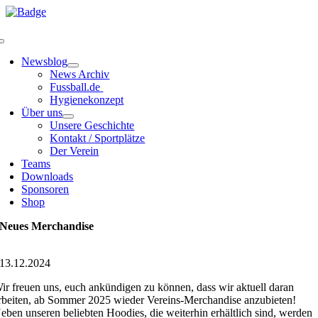
Zum
Inhalt
springen
Toggle
Navigation
Newsblog
News Archiv
Fussball.de
Hygienekonzept
Über uns
Unsere Geschichte
Kontakt / Sportplätze
Der Verein
Teams
Downloads
Sponsoren
Shop
Neues Merchandise
13.12.2024
ir freuen uns, euch ankündigen zu können, dass wir aktuell daran
rbeiten, ab Sommer 2025 wieder Vereins-Merchandise anzubieten!
eben unseren beliebten Hoodies, die weiterhin erhältlich sind, werden