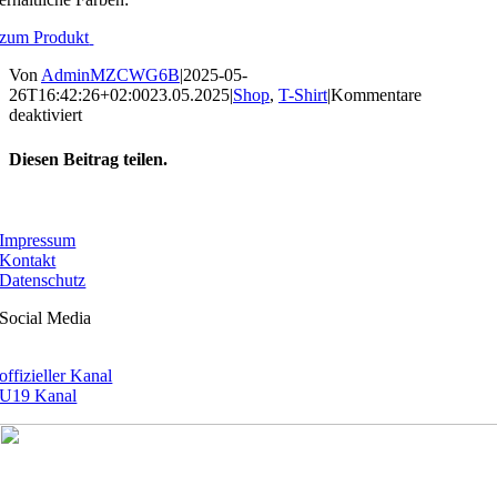
zum Produkt
Von
AdminMZCWG6B
|
2025-05-
26T16:42:26+02:00
23.05.2025
|
Shop
,
T-Shirt
|
Kommentare
für
deaktiviert
T-
Shirt
Diesen Beitrag teilen.
„NRDBLN
1919“
Facebook
X
WhatsApp
E-
Mail
Impressum
Kontakt
Datenschutz
Social Media
offizieller Kanal
U19 Kanal