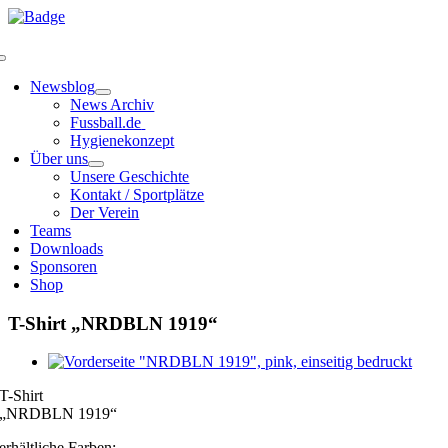
Zum
Inhalt
springen
Toggle
Navigation
Newsblog
News Archiv
Fussball.de
Hygienekonzept
Über uns
Unsere Geschichte
Kontakt / Sportplätze
Der Verein
Teams
Downloads
Sponsoren
Shop
T-Shirt „NRDBLN 1919“
Zeige
grösseres
T-Shirt
Bild
„NRDBLN 1919“
erhältliche Farben: