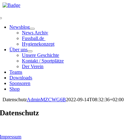
Zum
Inhalt
springen
Toggle
Navigation
Newsblog
News Archiv
Fussball.de
Hygienekonzept
Über uns
Unsere Geschichte
Kontakt / Sportplätze
Der Verein
Teams
Downloads
Sponsoren
Shop
Datenschutz
AdminMZCWG6B
2022-09-14T08:32:36+02:00
Datenschutz
Impressum